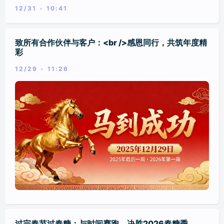
12/31
10:41
新品发布会/行业论坛/会议
美陈/商业体布置
标签
致所有合作伙伴与客户：<br />感恩同行，共筑年度精
彩
分类
12/29
11:26
过完春节过春糖：与时间赛跑，决胜2026春糖季