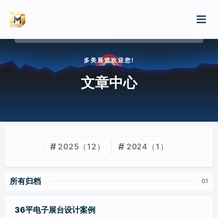
请输入关键词进行搜索
多美展览欢迎您!
首页
文章中心
服务
案例
展会排期
2025
（12）
2024
（1）
展会特装/品牌巡展
新闻
展厅/文化厅/企业展厅
所有归档
WIKI
店铺/快闪店装修
36平电子展台设计案例
归档