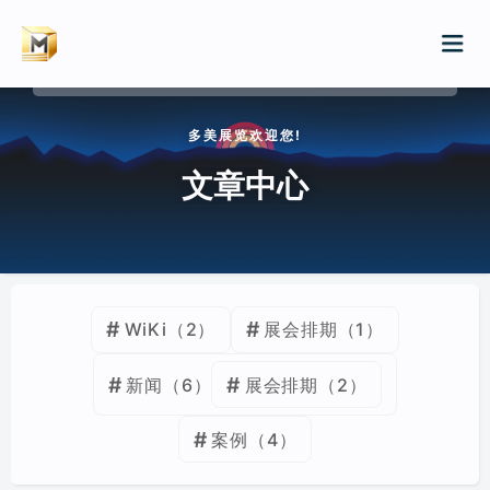
请输入关键词进行搜索
多美展览欢迎您!
首页
文章中心
服务
案例
展会排期
WiKi
（2）
展会排期
（1）
展会特装/品牌巡展
新闻
新闻
（6）
展会排期
（2）
展厅/文化厅/企业展厅
WIKI
案例
（4）
店铺/快闪店装修
归档