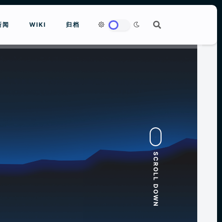
新闻
WIKI
归档
to close
SCROLL DOWN