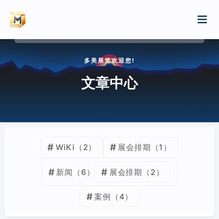
请输入关键词进行搜索
多美展览欢迎您!
首页
文章中心
服务
案例
展会排期
WiKi
（2）
展会排期
（1）
展会特装/品牌巡展
新闻
新闻
（6）
展会排期
（2）
展厅/文化厅/企业展厅
WIKI
案例
（4）
店铺/快闪店装修
归档