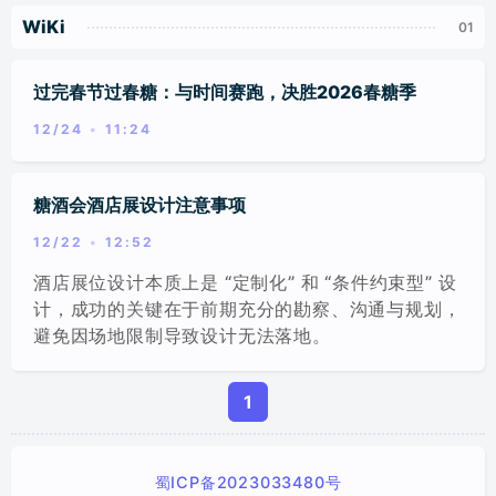
新品发布会/行业论坛/会议
WiKi
美陈/商业体布置
标签
过完春节过春糖：与时间赛跑，决胜2026春糖季
分类
12/24
11:24
糖酒会酒店展设计注意事项
12/22
12:52
酒店展位设计本质上是 “定制化” 和 “条件约束型” 设
计，成功的关键在于前期充分的勘察、沟通与规划，
避免因场地限制导致设计无法落地。
1
蜀ICP备2023033480号