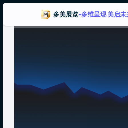
多美展览
-多维呈现 美启未