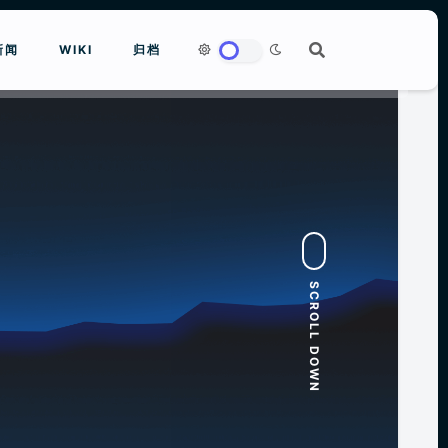
新闻
WIKI
归档
to close
SCROLL DOWN