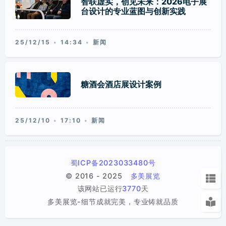
智联虚实，创见未来：2026电子展
台设计的专业蓝图与创新实践
25/12/15
14:34
新闻
糖酒会酒店展设计案例
25/12/10
17:10
新闻
蜀ICP备2023033480号
2026第34届深圳礼品及家庭用品展(春季)定档
© 2016 - 2025
多美展览
展馆分布
该网站已运行
3770
天
关于主办
多美展览-细节成就完美，专业铸就品质
展会优势