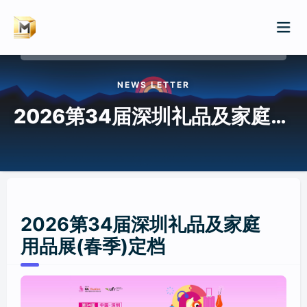
请输入关键词进行搜索
NEWS LETTER
首页
2026第34届深圳礼品及家庭用品展(春季)定档
服务
案例
展会排期
展会特装/品牌巡展
2026第34届深圳礼品及家庭
新闻
用品展(春季)定档
展厅/文化厅/企业展厅
WIKI
店铺/快闪店装修
归档