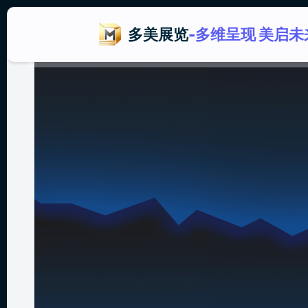
多美展览
-多维呈现 美启未