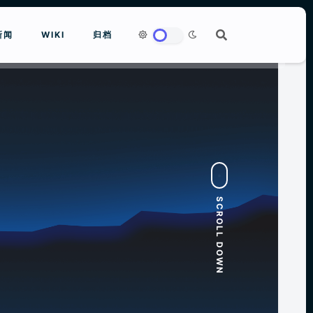
新闻
WIKI
归档
to close
SCROLL DOWN