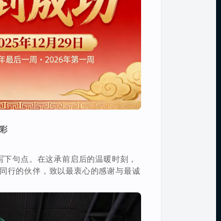
彩
将写下句点。在这承前启后的温暖时刻，
同行的伙伴，致以最衷心的感谢与最诚