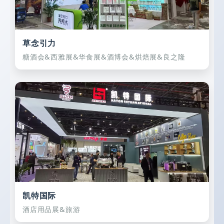
草念引力
糖酒会&西雅展&华食展&酒博会&烘焙展&良之隆
凯特国际
酒店用品展&旅游