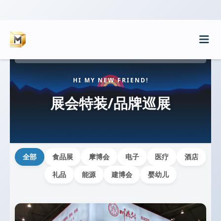
HI MY NEW FRIEND!
首页
展会特装/品牌巡展
服务
案例
全部
食品展
摩博会
电子
医疗
酒店
展会排期
礼品
能源
建博会
婴幼儿
展会特装/品牌巡展
新闻
展厅/文化厅/企业展厅
WIKI