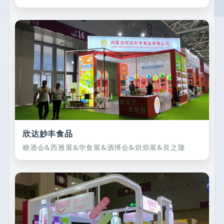
欣达妙丰食品
糖酒会&西雅展&华食展&酒博会&烘焙展&良之隆