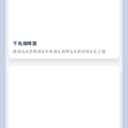
千岛湖啤酒
糖酒会&西雅展&华食展&酒博会&烘焙展&良之隆