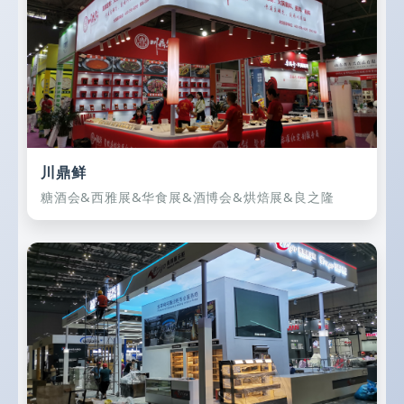
店铺/快闪店装修
归档
新品发布会/行业论坛/会议
美陈/商业体布置
标签
分类
川鼎鲜
糖酒会&西雅展&华食展&酒博会&烘焙展&良之隆