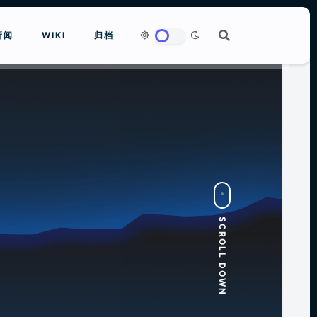
新闻
WIKI
归档
to close
SCROLL DOWN