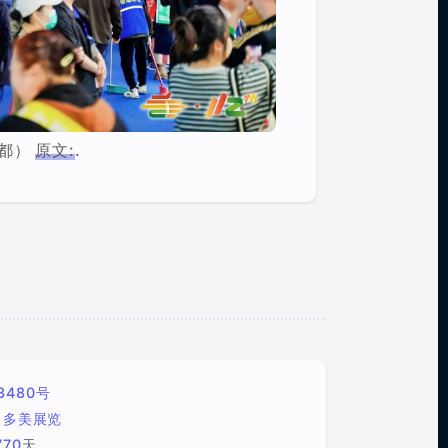
成都）
原文:
.
3480号
多美展览
770
天