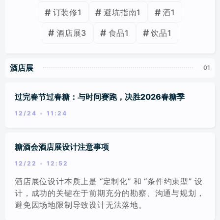
新品发布会/行业论坛/会议
订装修
1
避坑指南
1
酒
1
酒店展
3
食品
1
饮品
1
美陈/商业体布置
标签
分类
酒店展
过完春节过春糖：与时间赛跑，决胜2026春糖季
12/24
11:24
糖酒会酒店展设计注意事项
12/22
12:52
酒店展位设计本质上是 “定制化” 和 “条件约束型” 设
计，成功的关键在于前期充分的勘察、沟通与规划，
避免因场地限制导致设计无法落地。