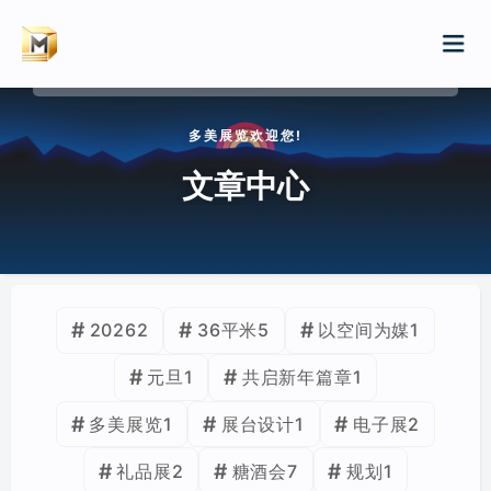
请输入关键词进行搜索
多美展览欢迎您!
首页
文章中心
服务
案例
展会排期
2026
2
36平米
5
以空间为媒
1
展会特装/品牌巡展
元旦
1
共启新年篇章
1
新闻
展厅/文化厅/企业展厅
多美展览
1
展台设计
1
电子展
2
WIKI
店铺/快闪店装修
礼品展
2
糖酒会
7
规划
1
归档