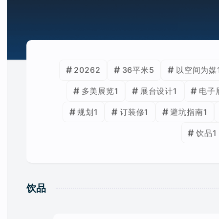
2026
2
36平米
5
以空间为媒
多美展览
1
展台设计
1
电子
规划
1
订装修
1
避坑指南
1
饮品
1
饮品