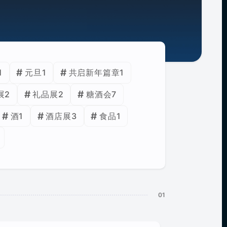
1
元旦
1
共启新年篇章
1
展
2
礼品展
2
糖酒会
7
酒
1
酒店展
3
食品
1