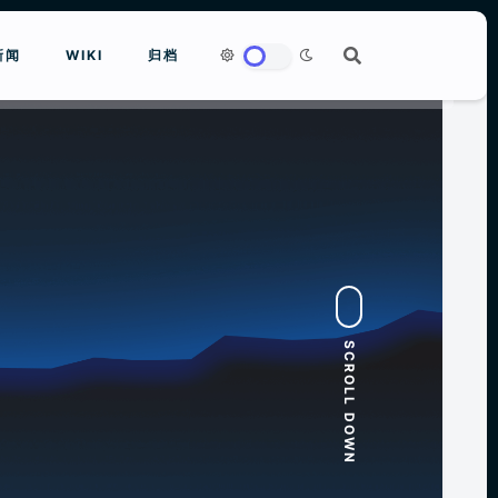
新闻
WIKI
归档
to close
SCROLL DOWN