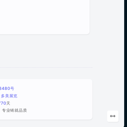
3480号
多美展览
770
天
，专业铸就品质